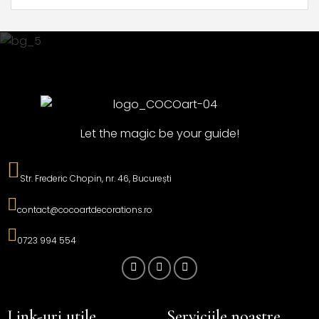
Let the magic be your guide!
Str. Frederic Chopin, nr. 46, București
contact@cocoartdecorations.ro
0723 994 554
Link-uri utile
Serviciile noastre