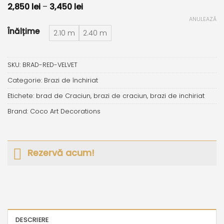
Interval
2,850
lei
–
3,450
lei
de
ANULEAZĂ
prețuri:
2,850 lei
Înălțime
2.10 m
2.40 m
până
la
3,450 lei
SKU:
BRAD-RED-VELVET
Categorie:
Brazi de închiriat
Etichete:
brad de Craciun
,
brazi de craciun
,
brazi de inchiriat
Brand:
Coco Art Decorations
Rezervă acum!
DESCRIERE